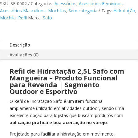
Safo
SKU:
SF-0002
Categorias:
Acessórios
,
Acessórios Femininos
,
com
Acessórios Masculinos
,
Mochilas
,
Sem categoria
Tags:
Hidratação
,
Mangueira
Mochila
,
Refil
Marca:
Safo
–
Produto
Funcional
Descrição
para
Revenda
Avaliações (0)
quantidade
Refil de Hidratação 2,5L Safo com
Mangueira – Produto Funcional
para Revenda | Segmento
Outdoor e Esportivo
O Refil de Hidratação Safo é um item funcional
amplamente utilizado em atividades outdoor, sendo uma
excelente opção para lojistas que buscam produtos com
aplicação prática e boa aceitação no varejo
.
Projetado para facilitar a hidratação em movimento,