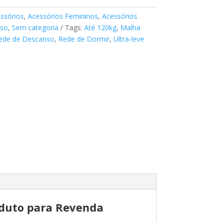
ssórios
,
Acessórios Femininos
,
Acessórios
nso
,
Sem categoria
Tags:
Até 120kg
,
Malha
ede de Descanso
,
Rede de Dormir
,
Ultra-leve
oduto para Revenda