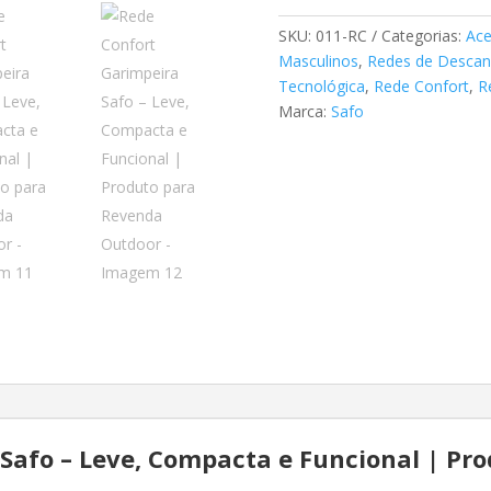
Safo
–
SKU:
011-RC
Categorias:
Ace
Leve,
Masculinos
,
Redes de Desca
Compacta
Tecnológica
,
Rede Confort
,
R
e
Marca:
Safo
Funcional
|
Produto
para
Revenda
Outdoor
quantidade
Safo – Leve, Compacta e Funcional | Pr