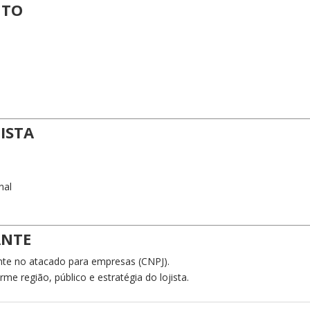
UTO
JISTA
nal
ANTE
nte no atacado para empresas (CNPJ).
e região, público e estratégia do lojista.