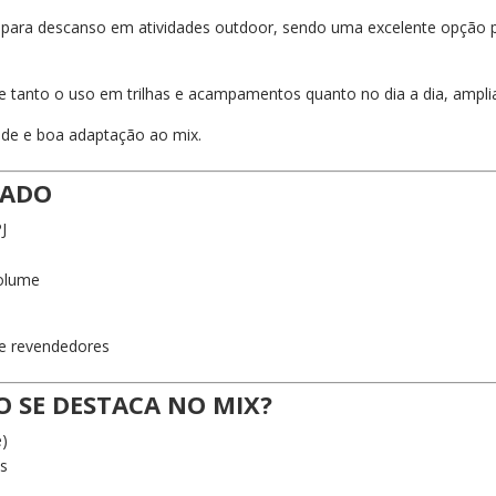
 para descanso em atividades outdoor, sendo uma excelente opção 
de tanto o uso em trilhas e acampamentos quanto no dia a dia, ampli
ade e boa adaptação ao mix.
CADO
J
volume
 e revendedores
O SE DESTACA NO MIX?
e)
es