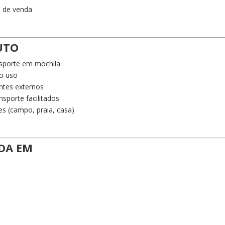
o de venda
UTO
ansporte em mochila
no uso
ntes externos
porte facilitados
es (campo, praia, casa)
DA EM