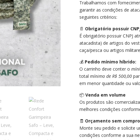
Trabalhamos com fornecimento
garantir as condições de atac
seguintes critérios:
📄
Obrigatório possuir CN
É obrigatório possuir CNPJ a
atacadista) de artigos do ves
caça/pesca ou artigos militare
💰
Pedido mínimo híbrido:
O carrinho deve conter o
míni
total
mínimo de R$ 500,00
par
em menor quantidade ou valor,
📦
Venda em volume
Os produtos são comercializ
melhores condições conform
🧾
Orçamento sem compro
Monte seu pedido e solicite
condições conforme a sua ne