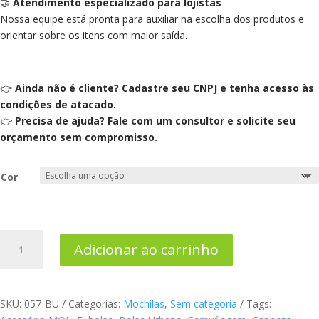
🤝
Atendimento especializado para lojistas
Nossa equipe está pronta para auxiliar na escolha dos produtos e
orientar sobre os itens com maior saída.
👉
Ainda não é cliente? Cadastre seu CNPJ e tenha acesso às
condições de atacado.
👉
Precisa de ajuda? Fale com um consultor e solicite seu
orçamento sem compromisso.
Cor
Bolsa
Adicionar ao carrinho
de
Ombro
Urbana
Tática
SKU:
057-BU
Categorias:
Mochilas
,
Sem categoria
Tags: