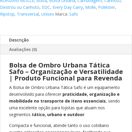
057-
Acessório MOLLE
,
bolsa
,
Bolsa Urbana
,
Camuflagem
,
Canhoto
,
BU
Destrou ou Canhoto
,
EDC
,
Every Day Carry
,
Molle
,
Poliéster
,
–
Ripstop
,
Transversal
,
Unisex
Marca:
Safo
Praticidade
e
Versatilidade
Descrição
para
Revenda
Avaliações (0)
|
Segmento
Bolsa de Ombro Urbana Tática
Tático
Safo – Organização e Versatilidade
e
| Produto Funcional para Revenda
Urbano
A Bolsa de Ombro Urbana Tática Safo é um equipamento
quantidade
desenvolvido para oferecer
praticidade, organização e
mobilidade no transporte de itens essenciais
, sendo
uma excelente opção para lojistas que atuam nos
segmentos
tático, urbano e outdoor
.
Compacta e funcional, atende tanto o uso cotidiano