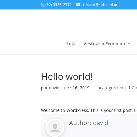
(62) 3326-2772
contato@safo.ind.br
Loja
Vestuário Feminino
Hello world!
por
david
|
dez 16, 2019
|
Uncategorized
|
1 C
Welcome to WordPress. This is your first post. Edi
Author:
david